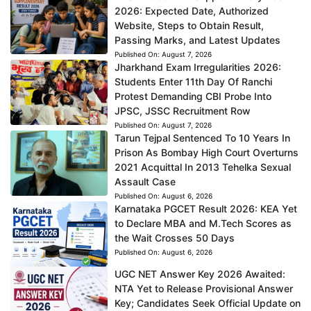
2026: Expected Date, Authorized
Website, Steps to Obtain Result,
Passing Marks, and Latest Updates
Published On:
August 7, 2026
Jharkhand Exam Irregularities 2026:
Students Enter 11th Day Of Ranchi
Protest Demanding CBI Probe Into
JPSC, JSSC Recruitment Row
Published On:
August 7, 2026
Tarun Tejpal Sentenced To 10 Years In
Prison As Bombay High Court Overturns
2021 Acquittal In 2013 Tehelka Sexual
Assault Case
Published On:
August 6, 2026
Karnataka PGCET Result 2026: KEA Yet
to Declare MBA and M.Tech Scores as
the Wait Crosses 50 Days
Published On:
August 6, 2026
UGC NET Answer Key 2026 Awaited:
NTA Yet to Release Provisional Answer
Key; Candidates Seek Official Update on