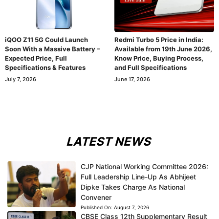
iQOO Z11 5G Could Launch
Redmi Turbo 5 Price in India:
Soon With a Massive Battery –
Available from 19th June 2026,
Expected Price, Full
Know Price, Buying Process,
Specifications & Features
and Full Specifications
July 7, 2026
June 17, 2026
LATEST NEWS
CJP National Working Committee 2026:
Full Leadership Line-Up As Abhijeet
Dipke Takes Charge As National
Convener
Published On:
August 7, 2026
CBSE Class 12th Supplementary Result