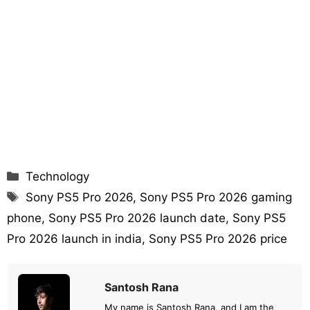
Categories
Technology
Tags
Sony PS5 Pro 2026
,
Sony PS5 Pro 2026 gaming
phone
,
Sony PS5 Pro 2026 launch date
,
Sony PS5
Pro 2026 launch in india
,
Sony PS5 Pro 2026 price
Santosh Rana
My name is Santosh Rana, and I am the